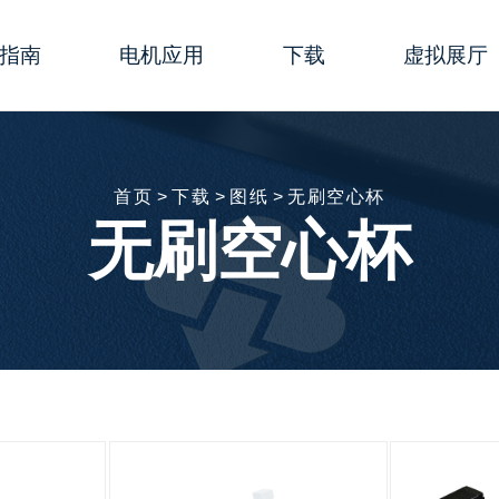
指南
电机应用
下载
虚拟展厅
行器
数
生物医学＆健康护理
综合样册
演示动画
行器
型指南
实验室自动化
简易样本
线上研讨会
首页
>
下载
>
图纸
>
无刷空心杯
无刷空心杯
行器
置
半导体
说明书
事件快讯
电机
移动设备
软件
3D模型
进电机
杆线性执行器-使用说明
展览
证书
部加工
包装
图纸
机出线方式
3D打印机