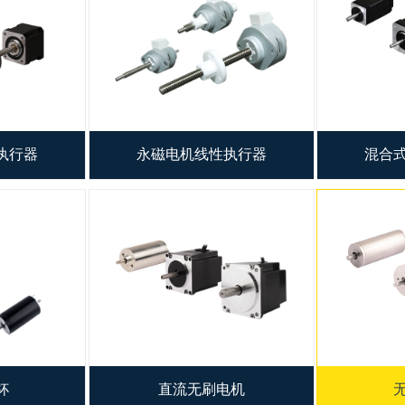
机步进顺序
工厂自动化
接
流体控制
母强度
机器人
意事项
执行器
永磁电机线性执行器
混合
障及处理方法
章
杯
直流无刷电机