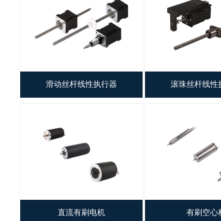
直流无刷电机
步进电
无刷空心杯
电气连
无框力矩电机
外驱螺
简易模组
使用注
滑动丝杆线性执行器
滚珠丝杆线性
微型夹爪
常见故
FAQ
音圈电机
技术文
运动控制器
客户化定制
直流有刷电机
有刷空心