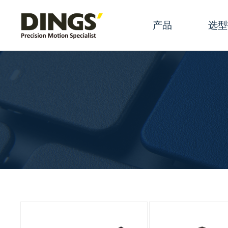
产品
选型
滑动丝杆线性执
规格参
滚珠丝杆线性执
产品选
永磁电机线性执
产品配
混合式旋转步进
术语
混合式空心轴步
滑动丝
直流有刷电机
丝杆端
有刷空心杯
步进电