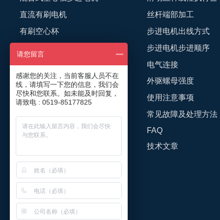
直流有刷电机
丝杆端部加工
有刷空心杯
步进电机出线方式
直流无刷电机
步进电机步进顺序
请您留言
无刷空心杯
电气连接
感谢您的关注，当前客服人员不在
无框力矩电机
外驱螺母强度
线，请填写一下您的信息，我们会
尽快和您联系。如未能及时回复，
简易模组
使用注意事项
请致电 : 0519-85177825
微型夹爪
常见故障及处理方法
FAQ
音圈电机
技术文章
运动控制器
客户化定制