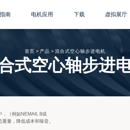
指南
电机应用
下载
虚拟展厅
行器
数
生物医学＆健康护理
综合样册
演示动画
行器
型指南
实验室自动化
简易样本
线上研讨会
首页
>
产品
>
混合式空心轴步进电机
合式空心轴步进
行器
置
半导体
说明书
事件快讯
电机
移动设备
软件
3D模型
进电机
杆线性执行器-使用说明
展览
证书
部加工
包装
图纸
（例如NEMA6, 8或
机出线方式
3D打印机
的总重量，降低成本和噪音。