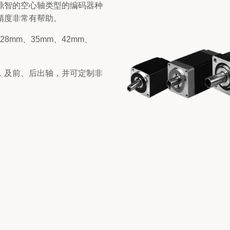
机步进顺序
工厂自动化
鼎智的空心轴类型的编码器种
精度非常有帮助。
接
流体控制
8mm、35mm、42mm、
母强度
机器人
意事项
，及前、后出轴，并可定制非
障及处理方法
章