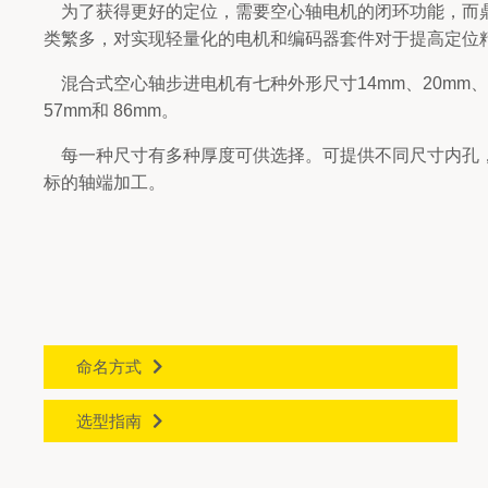
直流无刷电机
步进电
为了获得更好的定位，需要空心轴电机的闭环功能，而
类繁多，对实现轻量化的电机和编码器套件对于提高定位
无刷空心杯
电气连
混合式空心轴步进电机有七种外形尺寸14mm、20mm、2
无框力矩电机
外驱螺
57mm和 86mm。
简易模组
使用注
每一种尺寸有多种厚度可供选择。可提供不同尺寸内孔
标的轴端加工。
微型夹爪
常见故
FAQ
音圈电机
技术文
运动控制器
客户化定制
命名方式
选型指南