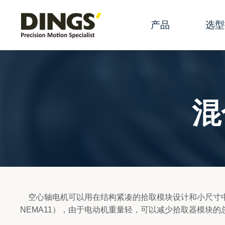
产品
选型
滑动丝杆线性执
规格参
滚珠丝杆线性执
产品选
混
永磁电机线性执
产品配
混合式旋转步进
术语
混合式空心轴步
滑动丝
直流有刷电机
丝杆端
空心轴电机可以用在结构紧凑的拾取模块设计和小尺寸中，
有刷空心杯
步进电
NEMA11），由于电动机重量轻，可以减少拾取器模块