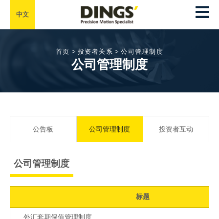
中文
首页
>
投资者关系
>
公司管理制度
公司管理制度
公告板
公司管理制度
投资者互动
公司管理制度
标题
外汇套期保值管理制度