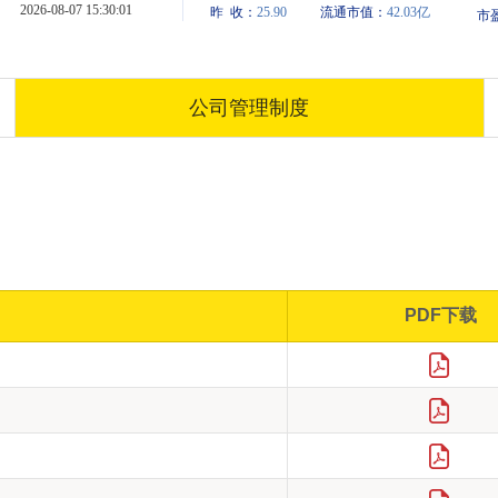
机步进顺序
工厂自动化
接
流体控制
母强度
机器人
公司管理制度
意事项
障及处理方法
章
PDF下载