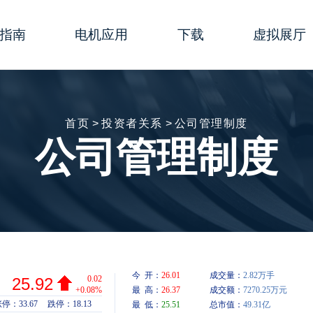
指南
电机应用
下载
虚拟展厅
行器
数
生物医学＆健康护理
综合样册
演示动画
行器
型指南
实验室自动化
简易样本
线上研讨会
首页
>
投资者关系
>
公司管理制度
公司管理制度
行器
置
半导体
说明书
事件快讯
电机
移动设备
软件
3D模型
进电机
杆线性执行器-使用说明
展览
证书
部加工
包装
图纸
机出线方式
3D打印机