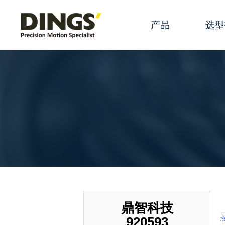
产品
选型
滑动丝杆线性执
规格参
滚珠丝杆线性执
产品选
永磁电机线性执
产品配
混合式旋转步进
术语
混合式空心轴步
滑动丝
直流有刷电机
丝杆端
有刷空心杯
步进电
鼎智科技
920593