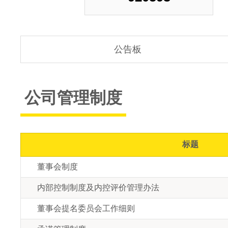
直流无刷电机
步进电
无刷空心杯
电气连
无框力矩电机
外驱螺
公告板
简易模组
使用注
公司管理制度
微型夹爪
常见故
FAQ
音圈电机
技术文
运动控制器
标题
董事会制度
客户化定制
内部控制制度及内控评价管理办法
董事会提名委员会工作细则