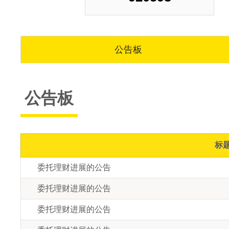
直流无刷电机
步进电
无刷空心杯
电气连
无框力矩电机
外驱螺
公告板
简易模组
使用注
公告板
微型夹爪
常见故
FAQ
音圈电机
技术文
运动控制器
标
委托理财进展的公告
客户化定制
委托理财进展的公告
委托理财进展的公告