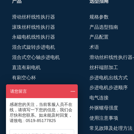
产品
选型指南
滑动丝杆线性执行器
规格参数
滚珠丝杆线性执行器
产品选型指南
永磁电机线性执行器
产品配置
混合式旋转步进电机
术语
混合式空心轴步进电机
滑动丝杆线性执行器
直流有刷电机
丝杆端部加工
有刷空心杯
步进电机出线方式
直流无刷电机
步进电机步进顺序
请您留言
无刷空心杯
电气连接
感谢您的关注，当前客服人员不在
无框力矩电机
外驱螺母强度
线，请填写一下您的信息，我们会
尽快和您联系。如未能及时回复，
简易模组
使用注意事项
请致电 : 0519-85177825
微型夹爪
常见故障及处理方法