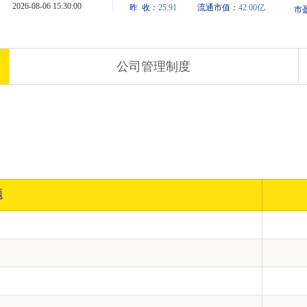
机步进顺序
工厂自动化
接
流体控制
母强度
机器人
公司管理制度
意事项
障及处理方法
章
题