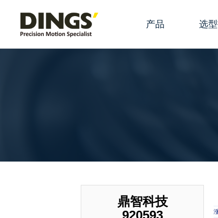
产品
选型
滑动丝杆线性执
规格参
滚珠丝杆线性执
产品选
永磁电机线性执
产品配
混合式旋转步进
术语
混合式空心轴步
滑动丝
直流有刷电机
丝杆端
有刷空心杯
步进电
鼎智科技
920593