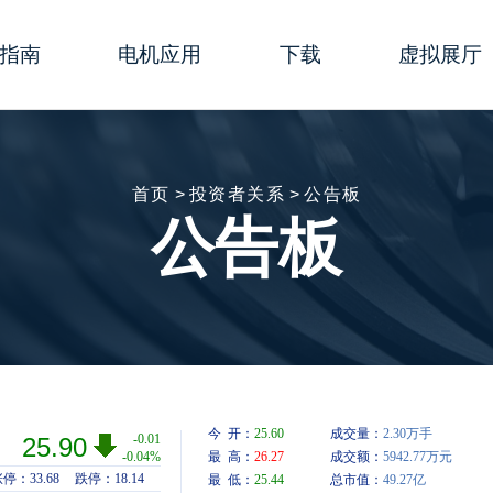
指南
电机应用
下载
虚拟展厅
行器
数
生物医学＆健康护理
综合样册
演示动画
行器
型指南
实验室自动化
简易样本
线上研讨会
首页
>
投资者关系
>
公告板
公告板
行器
置
半导体
说明书
事件快讯
电机
移动设备
软件
3D模型
进电机
杆线性执行器-使用说明
展览
证书
部加工
包装
图纸
机出线方式
3D打印机