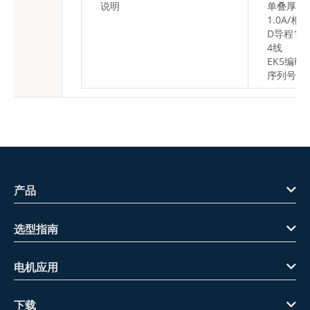
说明
单叠厚
1.0A/相
D导程1.2
4线
EK5编码
序列号00
产品
选型指南
电机应用
下载