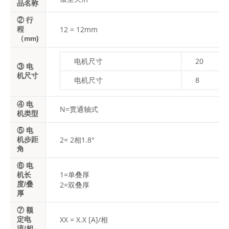
品名称
② 行
12 = 12mm
程
（mm)
电机尺寸
20
③ 电
机尺寸
电机尺寸
8
④ 电
N=贯通轴式
机类型
⑤ 电
2= 2相1.8°
机步距
角
⑥ 电
1=单叠厚
机长
2=双叠厚
度/叠
厚
⑦ 额
XX = X.X [A]/相
定电
流/相