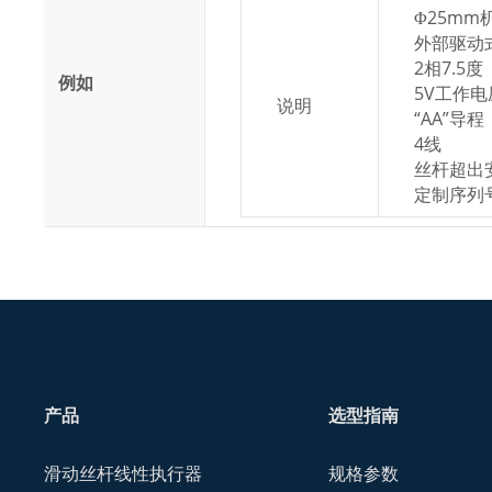
Φ25mm
外部驱动
2相7.5度
例如
5V工作电
说明
“AA”导程
4线
丝杆超出
定制序列号
产品
选型指南
滑动丝杆线性执行器
规格参数