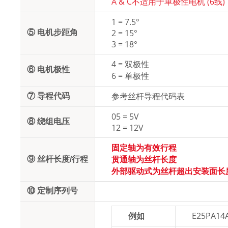
A & C不适用于单极性电机 (6线)
1 = 7.5°
2 = 15°
⑤ 电机步距角
3 = 18°
4 = 双极性
⑥ 电机极性
6 = 单极性
参考丝杆导程代码表
⑦ 导程代码
05 = 5V
⑧ 绕组电压
12 = 12V
固定轴为有效行程
贯通轴为丝杆长度
⑨ 丝杆长度/行程
外部驱动式为丝杆超出安装面长
⑩ 定制序列号
例如
E25PA14A