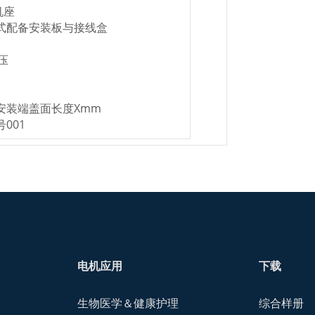
机座
式配备安装板与接线盒
压
安装端盖面长度Xmm
001
电机应用
下载
生物医学＆健康护理
综合样册