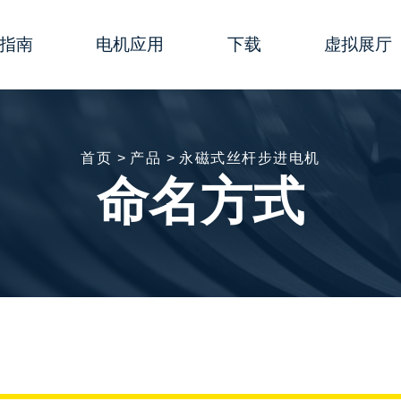
指南
电机应用
下载
虚拟展厅
行器
数
生物医学＆健康护理
综合样册
演示动画
行器
型指南
实验室自动化
简易样本
线上研讨会
首页 >
产品 >
永磁式丝杆步进电机
命名方式
行器
置
半导体
说明书
事件快讯
电机
移动设备
软件
3D模型
进电机
杆线性执行器-使用说明
展览
证书
部加工
包装
图纸
机出线方式
3D打印机