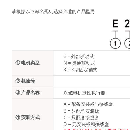
直流无刷电机
步进电
请根据以下命名规则选择合适的产品型号
无刷空心杯
电气连
无框力矩电机
外驱螺
简易模组
使用注
微型夹爪
常见故
E = 外部驱动式
N = 贯通驱动式
① 电机类型
FAQ
音圈电机
K = K型固定轴式
技术文
② 机座号
运动控制器
永磁电机线性执行器
③ 产品名称
客户化定制
A = 配备安装板与接线盒
B = 只配备安装板
C = 只配备接线盒
④ 安装方式
D = 无安装板和接线盒