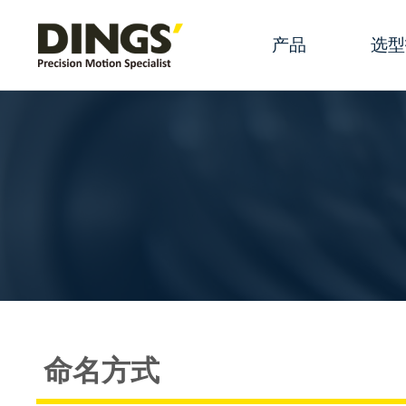
产品
选型
滑动丝杆线性执
规格参
滚珠丝杆线性执
产品选
永磁电机线性执
产品配
混合式旋转步进
术语
混合式空心轴步
滑动丝
直流有刷电机
丝杆端
命名方式
有刷空心杯
步进电